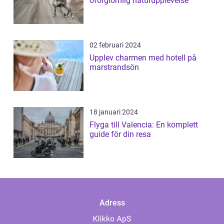
oförglömlig naturupplevelse
02 februari 2024
Upplev charmen med hotell på
marstrandsön
18 januari 2024
Flyga till Valencia: En komplett
guide för din resa
Adress