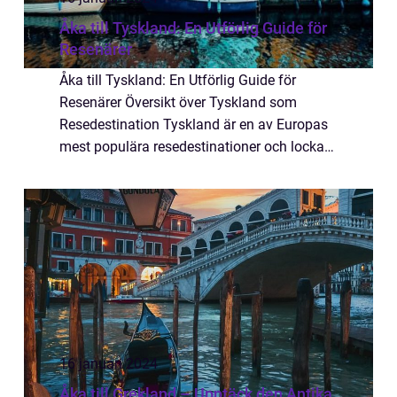
Åka till Tyskland: En Utförlig Guide för
Resenärer
Åka till Tyskland: En Utförlig Guide för
Resenärer Översikt över Tyskland som
Resedestination Tyskland är en av Europas
mest populära resedestinationer och lockar
årligen miljontals besökare från hela
världen. Landet erbjuder en unik blandning
av rik...
16 januari 2024
Åka till Grekland – Upptäck den Antika