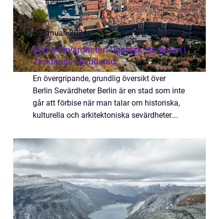
17 januari 2024
Berlin Sevärdheter: Upptäck storheten i
Tysklands huvudstad
En övergripande, grundlig översikt över
Berlin Sevärdheter Berlin är en stad som inte
går att förbise när man talar om historiska,
kulturella och arkitektoniska sevärdheter.
Med sin rika historia och mångfaldiga
kulturliv erbjuder Berlin något för al...