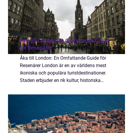
17 januari 2024
Åka till London: En Omfattande Guide
för Resenärer
Åka till London: En Omfattande Guide för
Resenärer London är en av världens mest
ikoniska och populära turistdestinationer.
Staden erbjuder en rik kultur, historiska
landmärken, pulserande nattliv, fantastisk
shopping och ett brett utbud av sevärdhet...