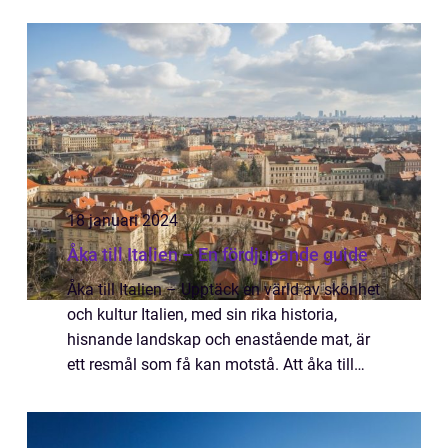
drömdestination för många. Att flyga till
Italien är det snabb...
18 januari 2024
Åka till Italien – En fördjupande guide
Åka till Italien – Upptäck en värld av skönhet
och kultur Italien, med sin rika historia,
hisnande landskap och enastående mat, är
ett resmål som få kan motstå. Att åka till
Italien är som att kliva in i en tidsmaskin en
resa där det förflutna ...