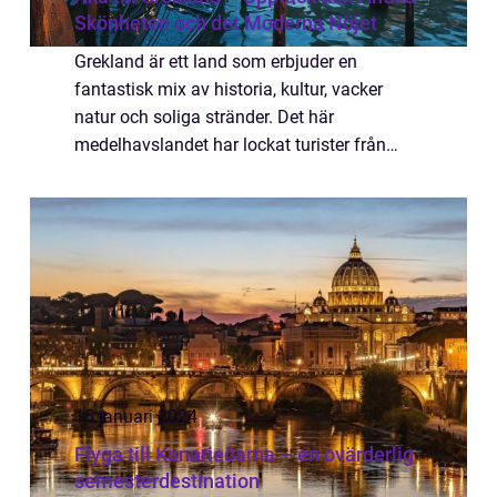
Skönheten och det Moderna Nöjet
Grekland är ett land som erbjuder en
fantastisk mix av historia, kultur, vacker
natur och soliga stränder. Det här
medelhavslandet har lockat turister från
hela världen i århundraden och är känt för
sina fascinerande ruiner från antiken, sina
idyllis...
15 januari 2024
Flyga till Kanarieöarna – en ovärderlig
semesterdestination