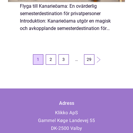
Flyga till Kanarieöarna: En ovärderlig
semesterdestination för privatpersoner
Introduktion: Kanarieöarna utgör en magisk
och avkopplande semesterdestination för
personer som önskar koppla av och njuta av
sol, sand och hav. Att flyga till
Kanarieöarna...
1
2
3
…
29
Adress