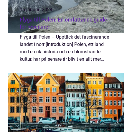
16 januari 2024
Flyga till Polen: En omfattande guide
för resenärer
Flyga till Polen – Upptäck det fascinerande
landet i norr [Introduktion] Polen, ett land
med en rik historia och en blomstrande
kultur, har på senare år blivit en allt mer
populär destination för resenärer världen
över. Att flyga till Polen är ...
16 januari 2024