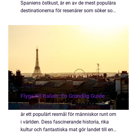
Spaniens östkust, är en av de mest populära
destinationerna för resenärer som söker sol,
kultur och gastronomiska upplevelser. Att
flyga till Valencia är inte b...
18 januari 2024
Flyga till Italien: En Grundlig Guide
Flyga till Italien – En Grundlig Guide Italien
är ett populärt resmål för människor runt om
i världen. Dess fascinerande historia, rika
kultur och fantastiska mat gör landet till en