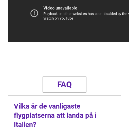
FAQ
Vilka är de vanligaste
flygplatserna att landa på i
Italien?