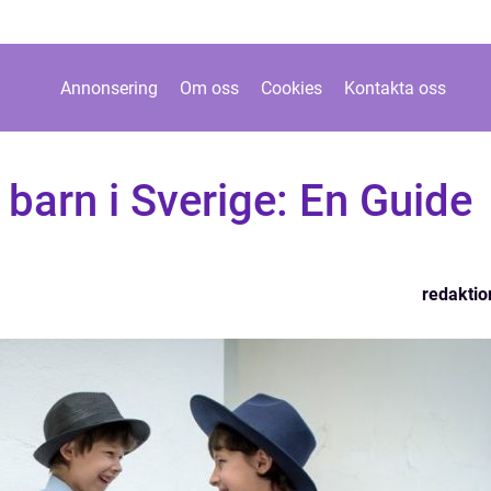
Annonsering
Om oss
Cookies
Kontakta oss
barn i Sverige: En Guide
redaktio