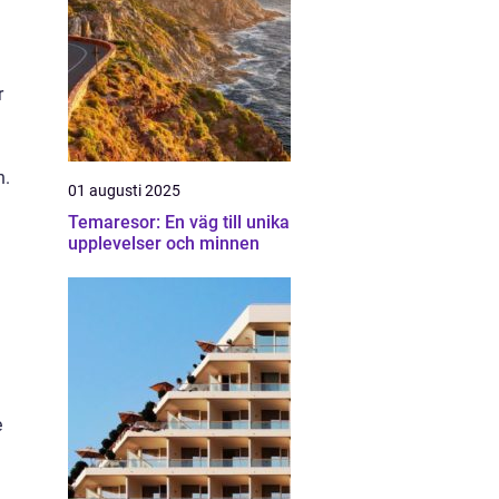
r
a
n.
01 augusti 2025
Temaresor: En väg till unika
upplevelser och minnen
e