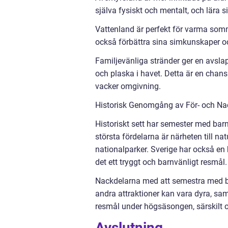
själva fysiskt och mentalt, och lära 
Vattenland är perfekt för varma somm
också förbättra sina simkunskaper o
Familjevänliga stränder ger en avsl
och plaska i havet. Detta är en chans
vacker omgivning.
Historisk Genomgång av För- och Na
Historiskt sett har semester med barn
största fördelarna är närheten till n
nationalparker. Sverige har också en h
det ett tryggt och barnvänligt resmål.
Nackdelarna med att semestra med b
andra attraktioner kan vara dyra, sa
resmål under högsäsongen, särskilt o
Avslutning