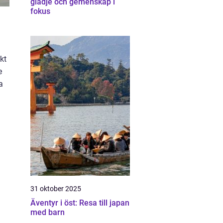
glädje och gemenskap i
fokus
kt
e
a
31 oktober 2025
Äventyr i öst: Resa till japan
med barn