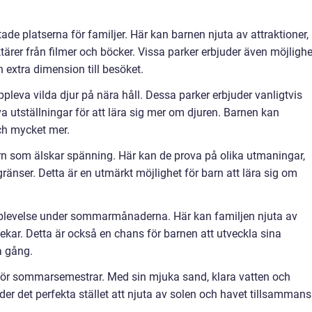
ade platserna för familjer. Här kan barnen njuta av attraktioner,
tärer från filmer och böcker. Vissa parker erbjuder även möjlighe
en extra dimension till besöket.
ppleva vilda djur på nära håll. Dessa parker erbjuder vanligtvis
va utställningar för att lära sig mer om djuren. Barnen kan
och mycket mer.
arn som älskar spänning. Här kan de prova på olika utmaningar,
gränser. Detta är en utmärkt möjlighet för barn att lära sig om
pplevelse under sommarmånaderna. Här kan familjen njuta av
ekar. Detta är också en chans för barnen att utveckla sina
 gång.
 för sommarsemestrar. Med sin mjuka sand, klara vatten och
nder det perfekta stället att njuta av solen och havet tillsammans