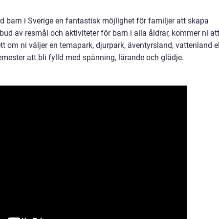
arn i Sverige en fantastisk möjlighet för familjer att skapa
ud av resmål och aktiviteter för barn i alla åldrar, kommer ni at
t om ni väljer en temapark, djurpark, äventyrsland, vattenland el
mester att bli fylld med spänning, lärande och glädje.