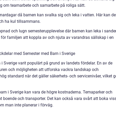
sig om teamarbete och samarbete på roliga sätt.
ardagar då barnen kan svalka sig och leka i vatten. Här kan de
ch ha kul tillsammans.
appnad och lugn semesterupplevelse där barnen kan leka i sande
 för familjen att koppla av och njuta av varandras sällskap i en
ckdelar med Semester med Barn i Sverige
 i Sverige varit populärt på grund av landets fördelar. En av de
aturen och möjligheten att utforska vackra landskap och
ög standard när det gäller säkerhets- och servicenivåer, vilket g
arn i Sverige kan vara de högre kostnaderna. Temaparker och
mt boende och transporter. Det kan också vara svårt att boka vis
m man inte planerar i förväg.