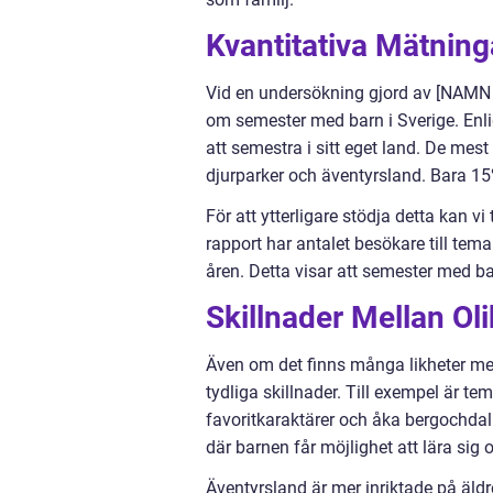
Kvantitativa Mätnin
Vid en undersökning gjord av [NAMN
om semester med barn i Sverige. Enl
att semestra i sitt eget land. De mest
djurparker och äventyrsland. Bara 1
För att ytterligare stödja detta kan vi
rapport har antalet besökare till te
åren. Detta visar att semester med bar
Skillnader Mellan Ol
Även om det finns många likheter mel
tydliga skillnader. Till exempel är te
favoritkaraktärer och åka bergochdal
där barnen får möjlighet att lära sig 
Äventyrsland är mer inriktade på äld