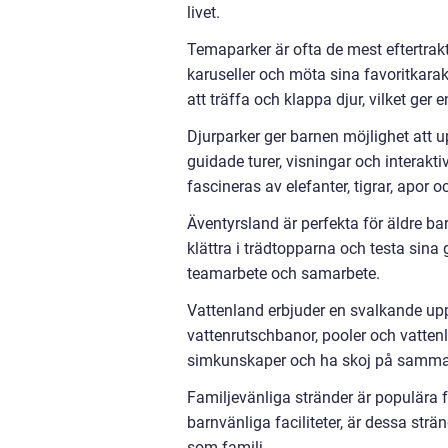
livet.
Temaparker är ofta de mest eftertrakt
karuseller och möta sina favoritkarak
att träffa och klappa djur, vilket ger 
Djurparker ger barnen möjlighet att u
guidade turer, visningar och interakti
fascineras av elefanter, tigrar, apor 
Äventyrsland är perfekta för äldre b
klättra i trädtopparna och testa sina 
teamarbete och samarbete.
Vattenland erbjuder en svalkande u
vattenrutschbanor, pooler och vattenl
simkunskaper och ha skoj på samma
Familjevänliga stränder är populära
barnvänliga faciliteter, är dessa strä
som familj.