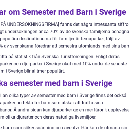
gar om Semester med Barn i Sverige
 PÅ UNDERSÖKNINGSFIRMA] fanns det några intressanta siffro
igt undersökningen är ca 70% av de svenska familjerna benägn
 populära destinationerna för familjer är temaparker, följt av
5% av svenskarna föredrar att semestra utomlands med sina bar
 titta på statistik från Svenska Turistföreningen. Enligt deras
maparker och djurparker i Sverige ökat med 10% under de senaste
n i Sverige blir alltmer populärt.
ika semester med barn i Sverige
lan olika typer av semester med barn i Sverige finns det också
maparker perfekta för barn som älskar att träffa sina
banor. Å andra sidan kan djurparker ge en mer lärorik upplevels
om olika djurarter och deras naturliga livsmiljöer.
re barn som söker spänning och äventyr. Här kan de utmana sig