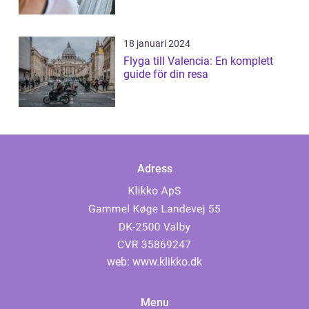
18 januari 2024
Flyga till Valencia: En komplett
guide för din resa
Adress
web:
www.klikko.dk
Menu