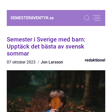
SEMESTERÄVENTYR.
se
Semester i Sverige med barn:
Upptäck det bästa av svensk
sommar
redaktionel
07 oktober 2023
Jon Larsson