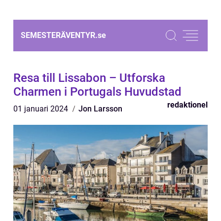
SEMESTERÄVENTYR.
se
Resa till Lissabon – Utforska
Charmen i Portugals Huvudstad
redaktionel
01 januari 2024
Jon Larsson