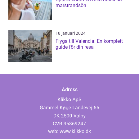
marstrandsön
18 januari 2024
Flyga till Valencia: En komplett
guide för din resa
Adress
web:
www.klikko.dk