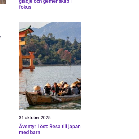
glädje och gemenskap i
fokus
e
a
31 oktober 2025
Äventyr i öst: Resa till japan
med barn