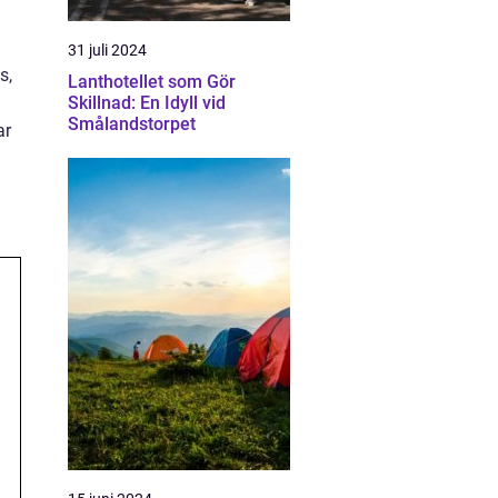
31 juli 2024
s,
Lanthotellet som Gör
Skillnad: En Idyll vid
Smålandstorpet
ar