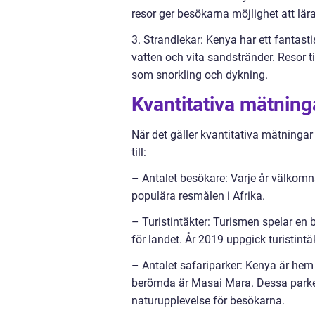
resor ger besökarna möjlighet att lär
3. Strandlekar: Kenya har ett fantasti
vatten och vita sandstränder. Resor ti
som snorkling och dykning.
Kvantitativa mätning
När det gäller kvantitativa mätningar 
till:
– Antalet besökare: Varje år välkomnar
populära resmålen i Afrika.
– Turistintäkter: Turismen spelar en
för landet. År 2019 uppgick turistintäk
– Antalet safariparker: Kenya är hem 
berömda är Masai Mara. Dessa parker ä
naturupplevelse för besökarna.