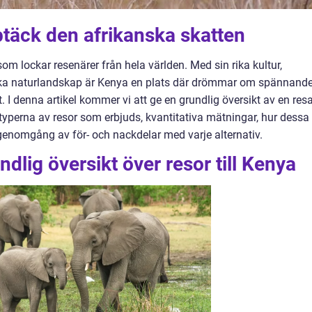
ptäck den afrikanska skatten
om lockar resenärer från hela världen. Med sin rika kultur,
iska naturlandskap är Kenya en plats där drömmar om spännand
t. I denna artikel kommer vi att ge en grundlig översikt av en res
a typerna av resor som erbjuds, kvantitativa mätningar, hur dessa
k genomgång av för- och nackdelar med varje alternativ.
dlig översikt över resor till Kenya