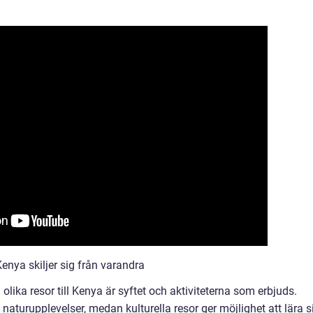
Kenya skiljer sig från varandra
lika resor till Kenya är syftet och aktiviteterna som erbjuds.
 naturupplevelser, medan kulturella resor ger möjlighet att lära s