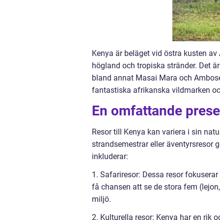
Kenya är beläget vid östra kusten av
högland och tropiska stränder. Det är
bland annat Masai Mara och Amboseli.
fantastiska afrikanska vildmarken och
En omfattande presen
Resor till Kenya kan variera i sin natu
strandsemestrar eller äventyrsresor 
inkluderar:
1. Safariresor: Dessa resor fokusera
få chansen att se de stora fem (lejon,
miljö.
2. Kulturella resor: Kenya har en rik 