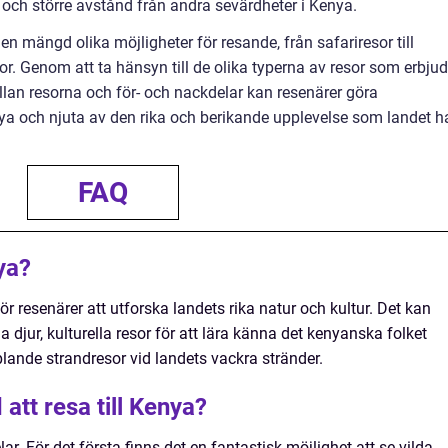
och större avstånd från andra sevärdheter i Kenya.
 mängd olika möjligheter för resande, från safariresor till
r. Genom att ta hänsyn till de olika typerna av resor som erbjud
llan resorna och för- och nackdelar kan resenärer göra
enya och njuta av den rika och berikande upplevelse som landet h
FAQ
ya?
för resenärer att utforska landets rika natur och kultur. Det kan
da djur, kulturella resor för att lära känna det kenyanska folket
lande strandresor vid landets vackra stränder.
att resa till Kenya?
lar. För det första finns det en fantastisk möjlighet att se vilda