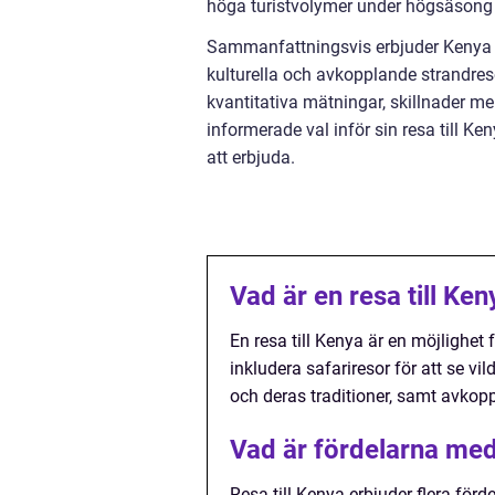
höga turistvolymer under högsäsong 
Sammanfattningsvis erbjuder Kenya en
kulturella och avkopplande strandreso
kvantitativa mätningar, skillnader me
informerade val inför sin resa till K
att erbjuda.
Vad är en resa till Ken
En resa till Kenya är en möjlighet 
inkludera safariresor för att se vil
och deras traditioner, samt avkopp
Vad är fördelarna med 
Resa till Kenya erbjuder flera förde