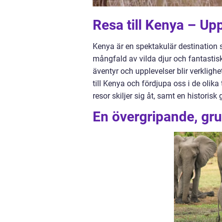
Resa till Kenya – Up
Kenya är en spektakulär destination s
mångfald av vilda djur och fantast
äventyr och upplevelser blir verklighe
till Kenya och fördjupa oss i de olik
resor skiljer sig åt, samt en historis
En övergripande, grun