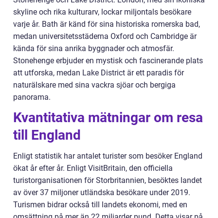
skyline och rika kulturarv, lockar miljontals besökare
varje år. Bath är känd för sina historiska romerska bad,
medan universitetsstäderna Oxford och Cambridge är
kända för sina anrika byggnader och atmosfär.
Stonehenge erbjuder en mystisk och fascinerande plats
att utforska, medan Lake District är ett paradis för
naturälskare med sina vackra sjöar och bergiga
panorama.
Kvantitativa mätningar om resa
till England
Enligt statistik har antalet turister som besöker England
ökat år efter år. Enligt VisitBritain, den officiella
turistorganisationen för Storbritannien, besöktes landet
av över 37 miljoner utländska besökare under 2019.
Turismen bidrar också till landets ekonomi, med en
omsättning på mer än 22 miljarder pund. Detta visar på