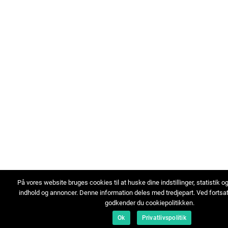
På vores website bruges cookies til at huske dine indstillinger, statistik o
indhold og annoncer. Denne information deles med tredjepart. Ved fortsa
godkender du cookiepolitikken.
Ok
Privatlivspolitik