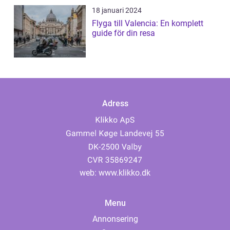
18 januari 2024
Flyga till Valencia: En komplett
guide för din resa
Adress
web:
www.klikko.dk
Menu
Annonsering