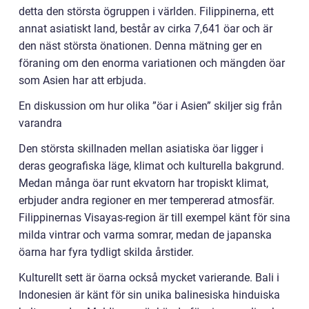
detta den största ögruppen i världen. Filippinerna, ett
annat asiatiskt land, består av cirka 7,641 öar och är
den näst största önationen. Denna mätning ger en
föraning om den enorma variationen och mängden öar
som Asien har att erbjuda.
En diskussion om hur olika ”öar i Asien” skiljer sig från
varandra
Den största skillnaden mellan asiatiska öar ligger i
deras geografiska läge, klimat och kulturella bakgrund.
Medan många öar runt ekvatorn har tropiskt klimat,
erbjuder andra regioner en mer tempererad atmosfär.
Filippinernas Visayas-region är till exempel känt för sina
milda vintrar och varma somrar, medan de japanska
öarna har fyra tydligt skilda årstider.
Kulturellt sett är öarna också mycket varierande. Bali i
Indonesien är känt för sin unika balinesiska hinduiska