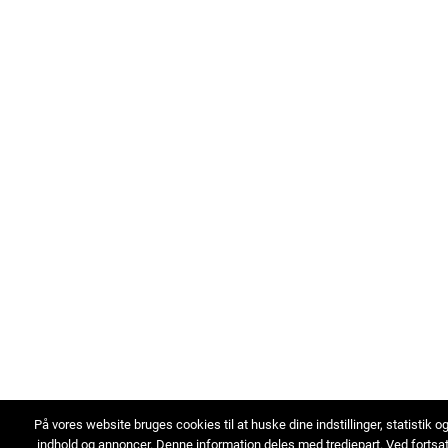
På vores website bruges cookies til at huske dine indstillinger, statistik o
indhold og annoncer. Denne information deles med tredjepart. Ved fortsa