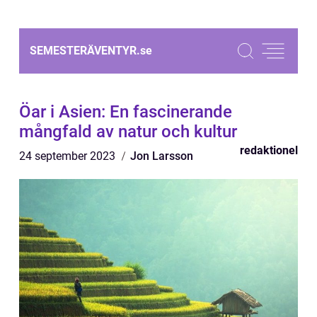
SEMESTERÄVENTYR.
se
Öar i Asien: En fascinerande
mångfald av natur och kultur
redaktionel
24 september 2023
Jon Larsson