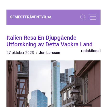
SEMESTERÄVENTYR.
se
Italien Resa En Djupgående
Utforskning av Detta Vackra Land
redaktionel
27 oktober 2023
Jon Larsson