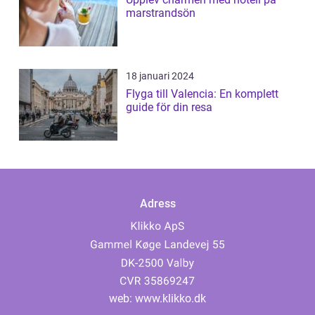
marstrandsön
18 januari 2024
Flyga till Valencia: En komplett
guide för din resa
Adress
web:
www.klikko.dk