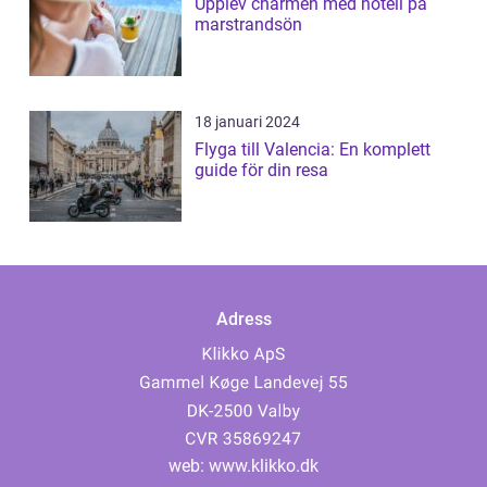
Upplev charmen med hotell på
marstrandsön
18 januari 2024
Flyga till Valencia: En komplett
guide för din resa
Adress
web:
www.klikko.dk