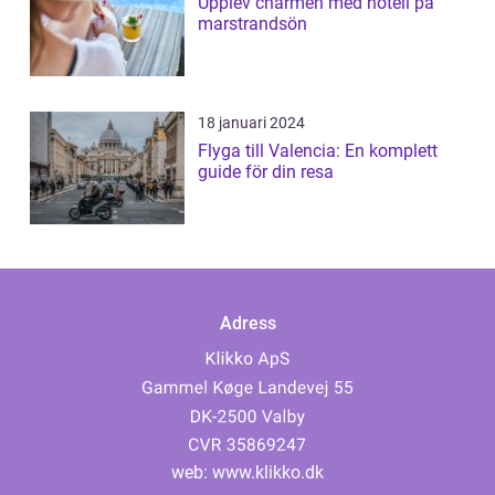
Upplev charmen med hotell på
marstrandsön
18 januari 2024
Flyga till Valencia: En komplett
guide för din resa
Adress
web:
www.klikko.dk