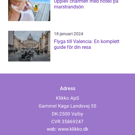
Upplev charmen med hotell på
marstrandsön
18 januari 2024
Flyga till Valencia: En komplett
guide för din resa
Adress
web:
www.klikko.dk