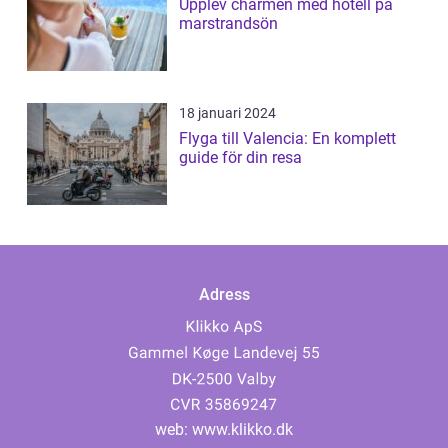
Upplev charmen med hotell på
marstrandsön
18 januari 2024
Flyga till Valencia: En komplett
guide för din resa
Adress
web:
www.klikko.dk