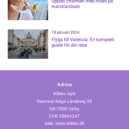
Upplev charmen med hotell på
marstrandsön
18 januari 2024
Flyga till Valencia: En komplett
guide för din resa
Adress
web:
www.klikko.dk