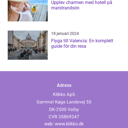
Upplev charmen med hotell på
marstrandsön
18 januari 2024
Flyga till Valencia: En komplett
guide för din resa
Adress
web:
www.klikko.dk