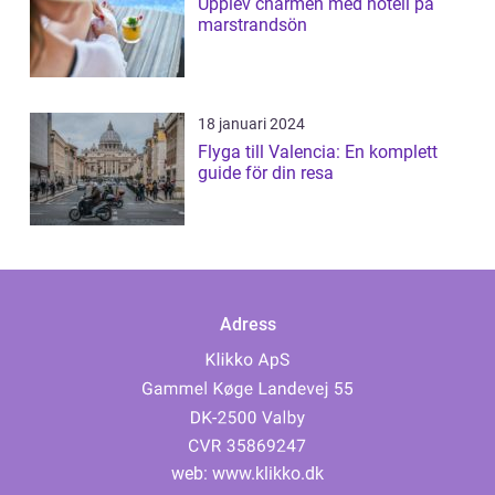
Upplev charmen med hotell på
marstrandsön
18 januari 2024
Flyga till Valencia: En komplett
guide för din resa
Adress
web:
www.klikko.dk