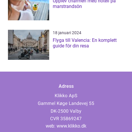
Upplev charmen med hotell på
marstrandsön
18 januari 2024
Flyga till Valencia: En komplett
guide för din resa
Adress
web:
www.klikko.dk