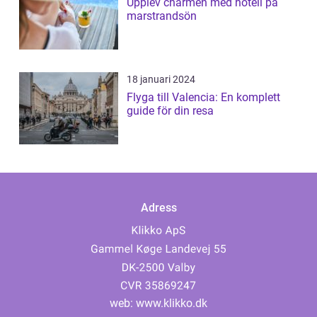
Upplev charmen med hotell på
marstrandsön
18 januari 2024
Flyga till Valencia: En komplett
guide för din resa
Adress
web:
www.klikko.dk