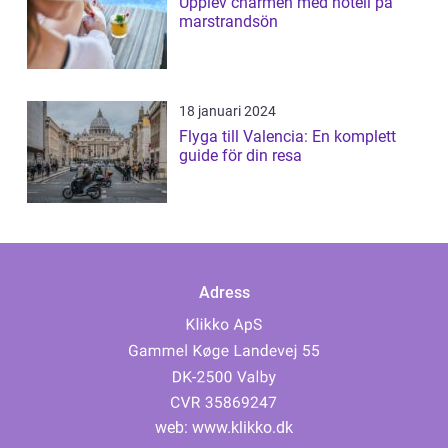
Upplev charmen med hotell på
marstrandsön
18 januari 2024
Flyga till Valencia: En komplett
guide för din resa
Adress
web:
www.klikko.dk