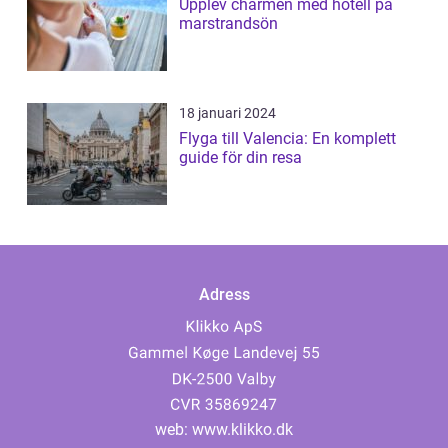
Upplev charmen med hotell på
marstrandsön
18 januari 2024
Flyga till Valencia: En komplett
guide för din resa
Adress
web:
www.klikko.dk