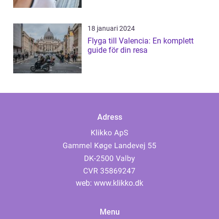
18 januari 2024
Flyga till Valencia: En komplett
guide för din resa
Adress
web:
www.klikko.dk
Menu